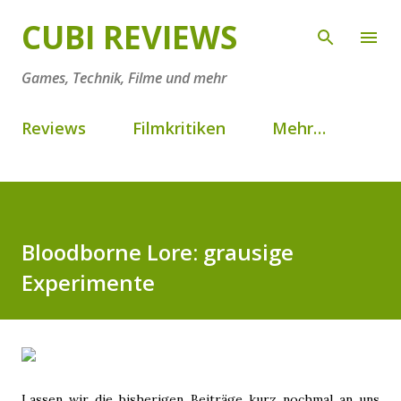
Direkt zum Hauptbereich
CUBI REVIEWS
Games, Technik, Filme und mehr
Reviews
Filmkritiken
Mehr…
Bloodborne Lore: grausige
Experimente
Lassen wir die bisherigen Beiträge kurz nochmal an uns