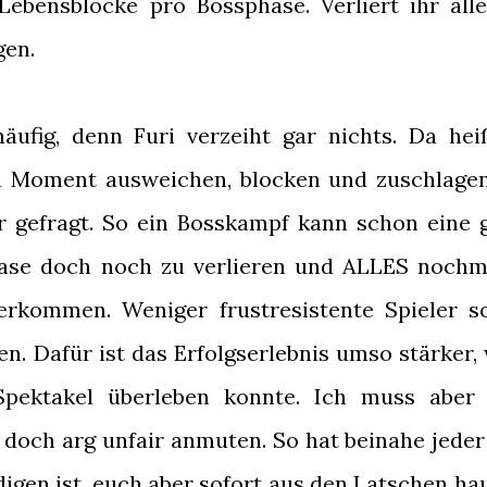
Lebensblöcke pro Bossphase. Verliert ihr alle
gen.
äufig, denn Furi verzeiht gar nichts. Da hei
en Moment ausweichen, blocken und zuschlage
er gefragt. So ein Bosskampf kann schon eine 
Phase doch noch zu verlieren und ALLES nochm
rkommen. Weniger frustresistente Spieler so
sen. Dafür ist das Erfolgserlebnis umso stärker
Spektakel überleben konnte. Ich muss aber
 doch arg unfair anmuten. So hat beinahe jeder
digen ist, euch aber sofort aus den Latschen ha