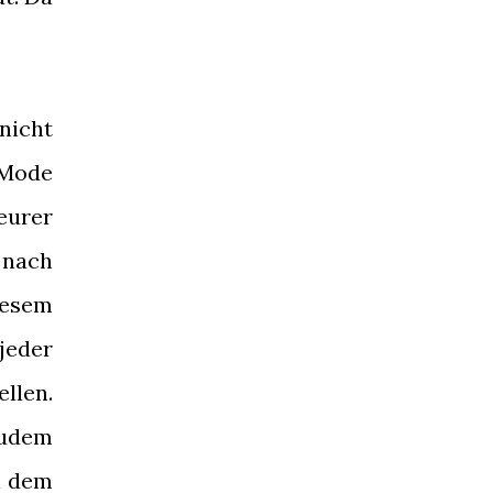
nicht
 Mode
eurer
 nach
iesem
jeder
llen.
Zudem
i dem