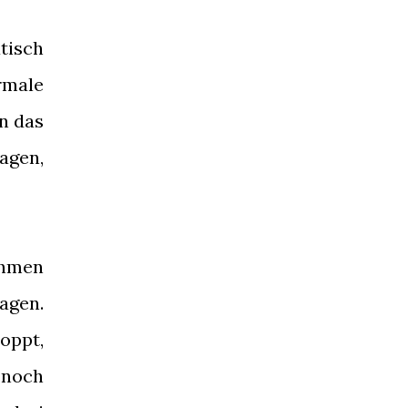
tisch
rmale
n das
agen,
ehmen
agen.
oppt,
 noch