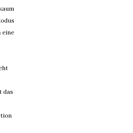
 kaum
Modus
h eine
eht
t das
ction