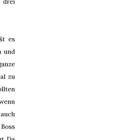
 drei
ßt es
n und
ganze
al zu
llten
, wenn
 auch
 Boss
ut. Da