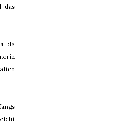
d das
a bla
nerin
alten
fangs
leicht