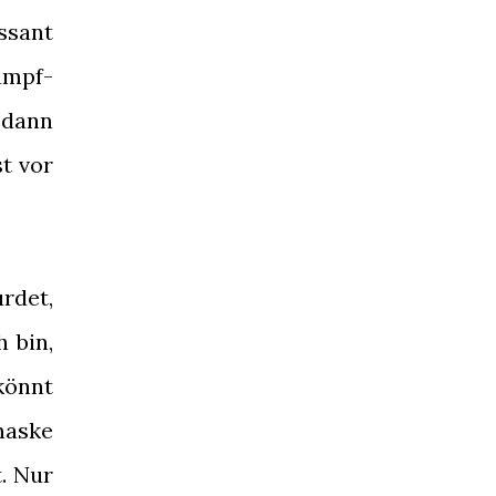
ssant
ampf-
d dann
t vor
rdet,
 bin,
könnt
maske
. Nur