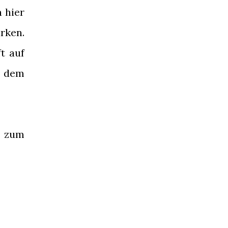
n hier
irken.
t auf
r dem
t zum