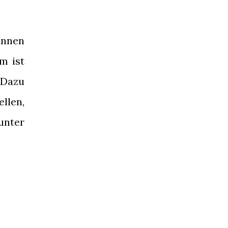
dünnen
m ist
 Dazu
ellen,
runter