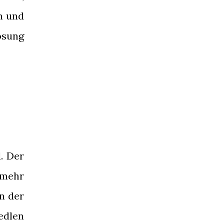
n und
ösung
. Der
 mehr
n der
edlen