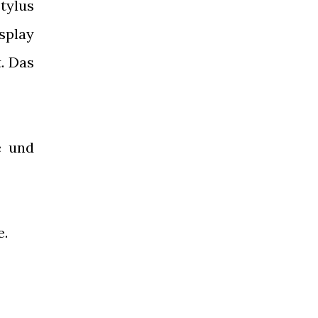
tylus
splay
t. Das
e und
e.