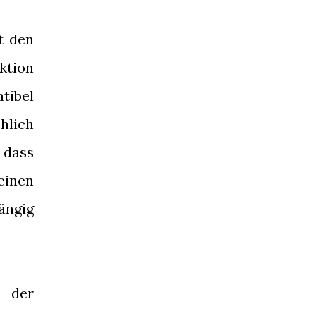
t den
ktion
tibel
hlich
 dass
einen
ängig
n der