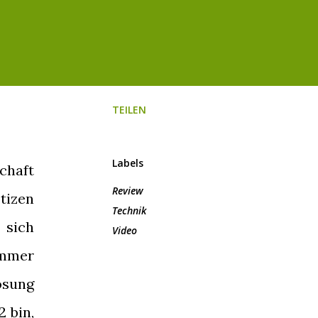
TEILEN
Labels
chaft
Review
tizen
Technik
 sich
Video
immer
ösung
2 bin,