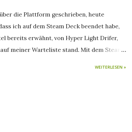
 über die Plattform geschrieben, heute
 dass ich auf dem Steam Deck beendet habe,
tel bereits erwähnt, von Hyper Light Drifer,
 auf meiner Warteliste stand. Mit dem Steam
ndlich zugeschlagen. Nach etwas über 6
WEITERLESEN »
 immer noch keine Ahnung, was mir das Spiel
otzdem hat es fasziniert. Fangen wir an!