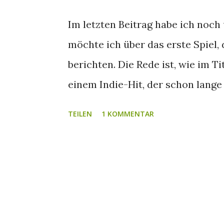
Im letzten Beitrag habe ich noch
möchte ich über das erste Spiel,
berichten. Die Rede ist, wie im Ti
einem Indie-Hit, der schon lange
Deck in der Hand habe ich nun e
TEILEN
1 KOMMENTAR
Stunden Spielzeit habe ich zwar
eigentlich erzählen wollte und tr