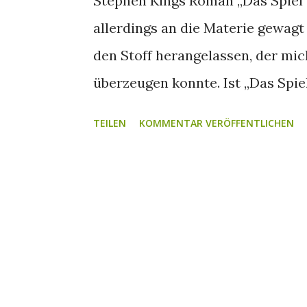
Stephen Kings Roman „Das Spiel“ g
allerdings an die Materie gewagt
den Stoff herangelassen, der mic
überzeugen konnte. Ist „Das Spiel
Netflix-Überraschung oder verflie
TEILEN
KOMMENTAR VERÖFFENTLICHEN