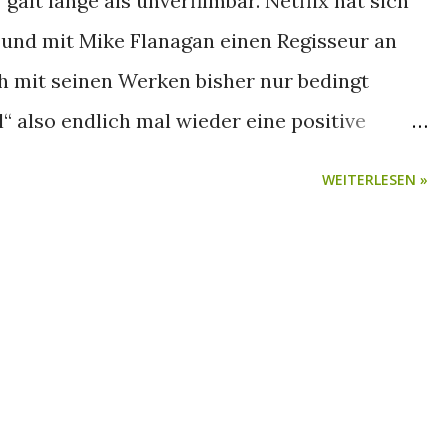
alt lange als unverfilmbar. Netflix hat sich
 und mit Mike Flanagan einen Regisseur an
h mit seinen Werken bisher nur bedingt
“ also endlich mal wieder eine positive
gt der Spielspaß hier viel zu schnell?
WEITERLESEN »