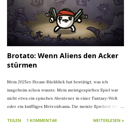
Brotato: Wenn Aliens den Acker
stürmen
Mein 2025er Steam-Rückblick hat bestätigt, was ich
insgeheim schon wusste. Mein meistgespieltes Spiel war
nicht etwa ein episches Abenteuer in einer Fantasy-Welt
oder ein kniffliges Metroidvania. Die meiste Spielzeit habe
ich dieses Jahr in der Pelle einer Kartoffel verbracht.
TEILEN
1 KOMMENTAR
WEITERLESEN »
Kleine Knolle, großes Geballer Brotato ist ganz einfach
beschrieben ein Bullet Heaven Roguelike. So steuert ihr