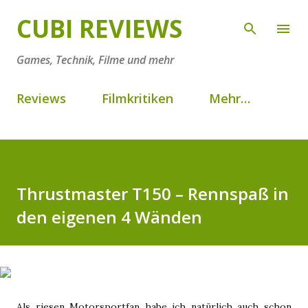
Direkt zum Hauptbereich
CUBI REVIEWS
Games, Technik, Filme und mehr
Reviews
Filmkritiken
Mehr…
Thrustmaster T150 – Rennspaß in
den eigenen 4 Wänden
Als riesen Motorsportfan habe ich natürlich auch schon