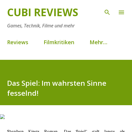
Direkt zum Hauptbereich
CUBI REVIEWS
Games, Technik, Filme und mehr
Reviews
Filmkritiken
Mehr…
Das Spiel: Im wahrsten Sinne
fesselnd!
Stephen Kings Roman „Das Spiel“ galt lange als