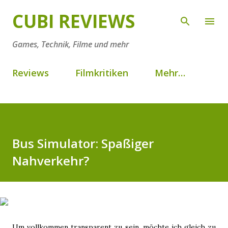
Direkt zum Hauptbereich
CUBI REVIEWS
Games, Technik, Filme und mehr
Reviews
Filmkritiken
Mehr…
Bus Simulator: Spaßiger
Nahverkehr?
Um vollkommen transparent zu sein, möchte ich gleich zu