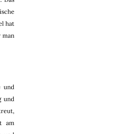
ische
l hat
r man
e und
g und
reut,
ht am