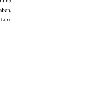
n und
aben,
 Lore