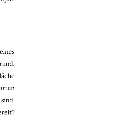
eines
rund,
läche
arten
 sind,
ereit?