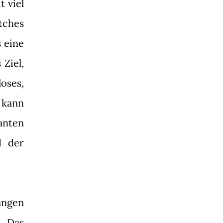
t viel
atches
s eine
Ziel,
oses,
 kann
anten
d der
angen
. Das