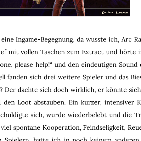
 eine Ingame-Begegnung, da wusste ich, Arc Ra
lief mit vollen Taschen zum Extract und hörte i
one, please help!“ und den eindeutigen Sound 
l fanden sich drei weitere Spieler und das Bies
Der dachte sich doch wirklich, er könnte sich 
 den Loot abstauben. Ein kurzer, intensiver 
schuldigte sich, wurde wiederbelebt und die T
iel spontane Kooperation, Feindseligkeit, Reu
 Spielern, hatte ich in noch keinem anderen 