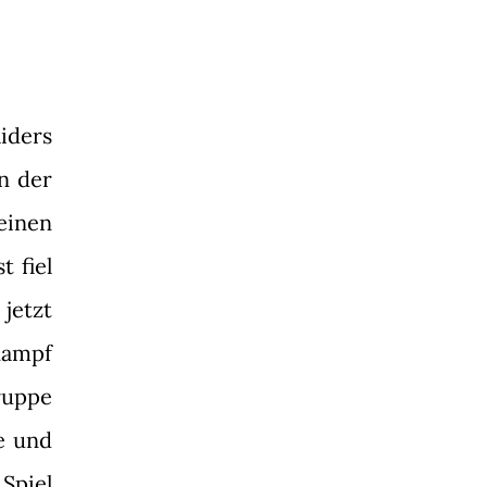
iders
n der
einen
t fiel
jetzt
Kampf
ruppe
e und
Spiel